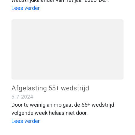
wedstrijden zijn sinds dit jaar samen met
Lees verder
visvereniging Dedemsvaart. Hierdoor hopen
we dat er bij een wedstrijd weer meer vissers
langs de waterkant te vinden zijn en samen
hetgeen doen wat ze het liefste doen. Veel
succes dit jaar!
Afgelasting 55+ wedstrijd
5-7-2024
Door te weinig animo gaat de 55+ wedstrijd
volgende week helaas niet door.
Lees verder