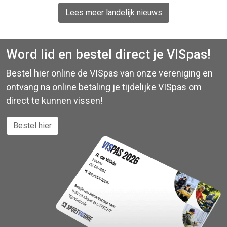
aangesloten hengelsportverenigingen
Lees meer landelijk nieuws
daarmee beter van dienst zijn.
Word lid en bestel direct je VISpas!
Bestel hier online de VISpas van onze vereniging en
ontvang na online betaling je tijdelijke VISpas om
direct te kunnen vissen!
Bestel hier