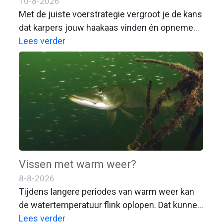
10-8-2026
Met de juiste voerstrategie vergroot je de kans
dat karpers jouw haakaas vinden én opnemen.
Drie ervaren karpervissers delen hun aanpak
Lees verder
voor korte sessies, nauwkeurig voeren en het
bevissen van lange kanalen.
Vissen met warm weer?
8-8-2026
Tijdens langere periodes van warm weer kan
de watertemperatuur flink oplopen. Dat kunnen
we als sportvisser prettig vinden, maar zorgt
Lees verder